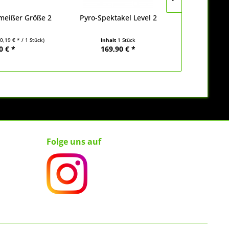
meißer Größe 2
Pyro-Spektakel Level 2
Pyro-Spek
(0,19 € * / 1 Stück)
Inhalt
1 Stück
Inha
0 € *
169,90 € *
139
Folge uns auf