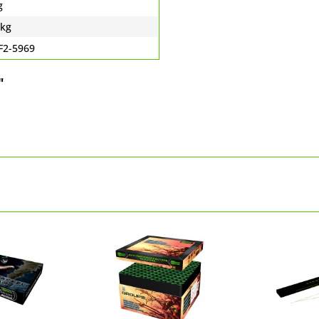
g
 kg
F2-5969
"