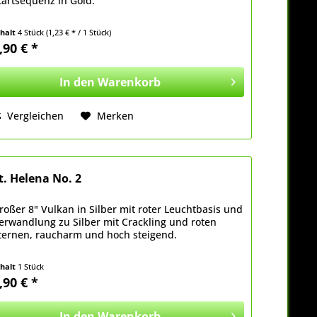
tartsequenz in Gold.
nhalt
4 Stück
(1,23 € * / 1 Stück)
,90 € *
In den
Warenkorb
Vergleichen
Merken
t. Helena No. 2
roßer 8" Vulkan in Silber mit roter Leuchtbasis und
erwandlung zu Silber mit Crackling und roten
ternen, raucharm und hoch steigend.
nhalt
1 Stück
,90 € *
In den
Warenkorb