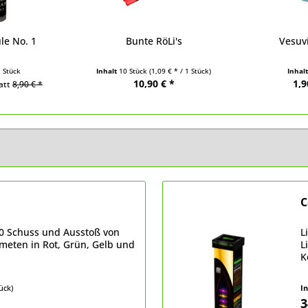
le No. 1
Bunte RöLi's
Vesuv
1 Stück
Inhalt
10 Stück
(1,09 € * / 1 Stück)
Inhal
10,90 € *
1,9
att
8,90 € *
C
20 Schuss und Ausstoß von
L
meten in Rot, Grün, Gelb und
L
K
tück)
I
3