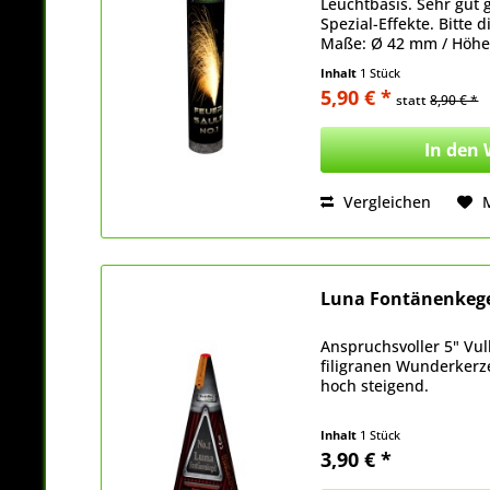
Leuchtbasis. Sehr gut 
Spezial-Effekte. Bitte 
Maße: Ø 42 mm / Höh
Inhalt
1 Stück
5,90 € *
statt
8,90 € *
In den
Vergleichen
Luna Fontänenkege
Anspruchsvoller 5" Vulk
filigranen Wunderker
hoch steigend.
Inhalt
1 Stück
3,90 € *