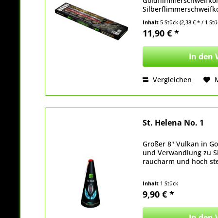
Goldflimmerschweifkom
Silberflimmerschweifk
Rotflimmerschweifkome
Inhalt
5 Stück
(2,38 € * / 1 Stü
Silberschweifwirbel (8..
11,90 € *
In den
Vergleichen
St. Helena No. 1
Großer 8" Vulkan in Go
und Verwandlung zu Sil
raucharm und hoch st
Inhalt
1 Stück
9,90 € *
In den