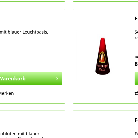
F
mit blauer Leuchtbasis,
S
r
I
8
Warenkorb
Merken
F
nblüten mit blauer
F