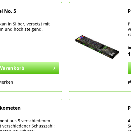
l No. 5
P
an in Silber, versetzt mit
P
rm und hoch steigend.
v
r
I
1
Warenkorb
Merken
fkometen
P
ment aus 5 verschiedenen
4
t verschiedener Schusszahl:
S