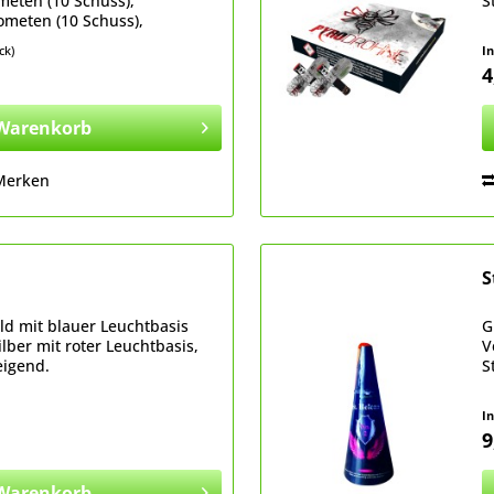
eten (10 Schuss),
S
ometen (10 Schuss),
ten (10 Schuss),
ck)
I
.
4
Warenkorb
Merken
S
ld mit blauer Leuchtbasis
G
ber mit roter Leuchtbasis,
V
eigend.
S
I
9
Warenkorb