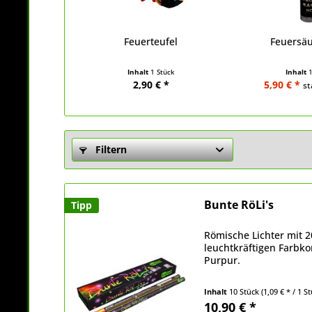
Feuerteufel
Feuersäu
Inhalt
1 Stück
Inhalt
2,90 € *
5,90 € *
st
Filtern
Bunte RöLi's
Tipp
Römische Lichter mit 
leuchtkräftigen Farbko
Purpur.
Inhalt
10 Stück
(1,09 € * / 1 S
10,90 € *