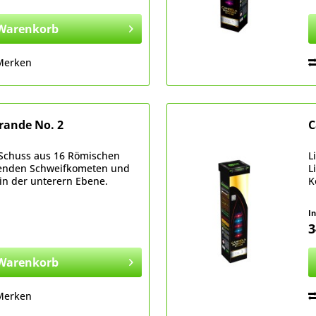
Warenkorb
Merken
ande No. 2
C
 Schuss aus 16 Römischen
L
htenden Schweifkometen und
L
in der unterern Ebene.
K
I
3
Warenkorb
Merken