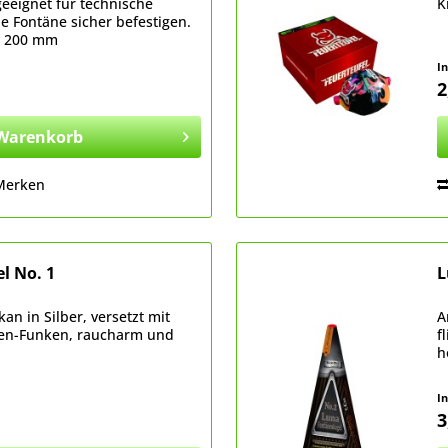
geeignet für technische
K
die Fontäne sicher befestigen.
e 200 mm
I
2
Warenkorb
Merken
l No. 1
L
an in Silber, versetzt mit
A
zen-Funken, raucharm und
f
h
I
3