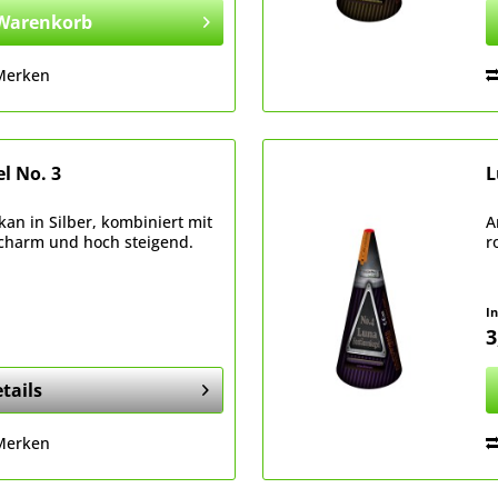
Warenkorb
Merken
l No. 3
L
kan in Silber, kombiniert mit
A
ucharm und hoch steigend.
r
I
3
tails
Merken