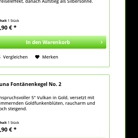
reiseleffekt, danach Aufstieg als Silbersonne.
nhalt
1 Stück
,90 € *
In den
Warenkorb
Vergleichen
Merken
una Fontänenkegel No. 2
nspruchsvoller 5" Vulkan in Gold, versetzt mit
limmernden Goldfunkenblüten, raucharm und
och steigend.
nhalt
1 Stück
,90 € *