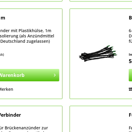
1m
B
nder mit Plastikhülse, 1m
6
solierung (als Anzündmittel
D
 Deutschland zugelassen)
f
ck)
I
5
Warenkorb
Merken
erbinder
F
für Brückenanzünder zur
F