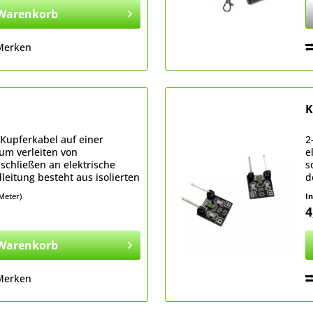
Warenkorb
Merken
K
Kupferkabel auf einer
2
zum verleiten von
e
schließen an elektrische
s
eitung besteht aus isolierten
d
mit den Fingern
l
 Meter)
I
4
Warenkorb
Merken