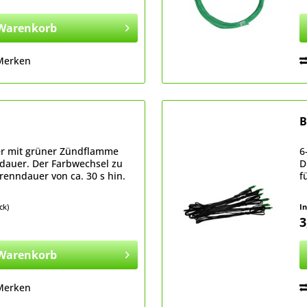
Warenkorb
Merken
B
er mit grüner Zündflamme
6
dauer. Der Farbwechsel zu
D
brenndauer von ca. 30 s hin.
f
ck)
I
3
Warenkorb
Merken