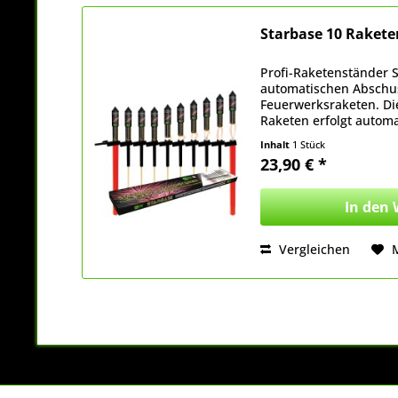
Starbase 10 Raket
Profi-Raketenständer 
automatischen Abschus
Feuerwerksraketen. Di
Raketen erfolgt automa
Zündschnur ist NICHT 
Inhalt
1 Stück
mindestens...
23,90 € *
In den
Vergleichen