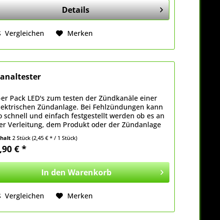
Details
Vergleichen
Merken
analtester
-er Pack LED's zum testen der Zündkanäle einer
lektrischen Zündanlage. Bei Fehlzündungen kann
o schnell und einfach festgestellt werden ob es an
er Verleitung, dem Produkt oder der Zündanlage
iegt. Dazu einfach den LED Chip mit den...
nhalt
2 Stück
(2,45 € * / 1 Stück)
,90 € *
In den
Warenkorb
Vergleichen
Merken