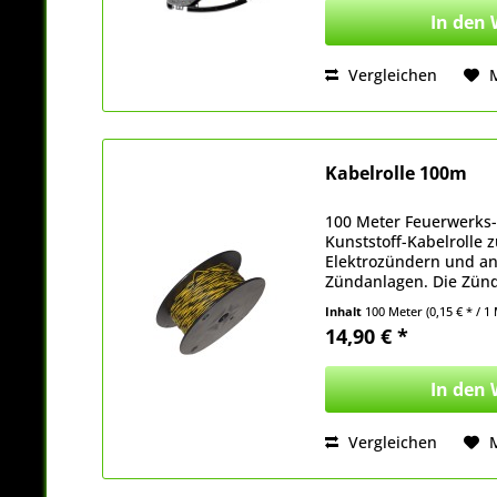
In den
Vergleichen
Kabelrolle 100m
100 Meter Feuerwerks-
Kunststoff-Kabelrolle 
Elektrozündern und an
Zündanlagen. Die Zündl
Kupferdrähten welche 
Inhalt
100 Meter
(0,15 € * / 1
abzuisolieren ist....
14,90 € *
In den
Vergleichen