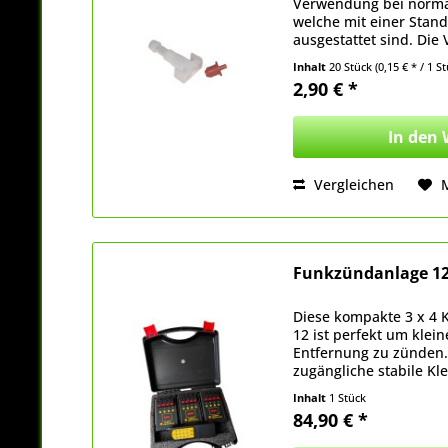
Verwendung bei norma
welche mit einer Stan
ausgestattet sind. Die
hervorragend um eine
Inhalt
20 Stück
(0,15 € * / 1 S
der...
2,90 € *
In den
Vergleichen
Funkzündanlage 12
Diese kompakte 3 x 4 
12 ist perfekt um klei
Entfernung zu zünden.
zugängliche stabile K
Prüflogik ob die Ansch
Inhalt
1 Stück
84,90 € *