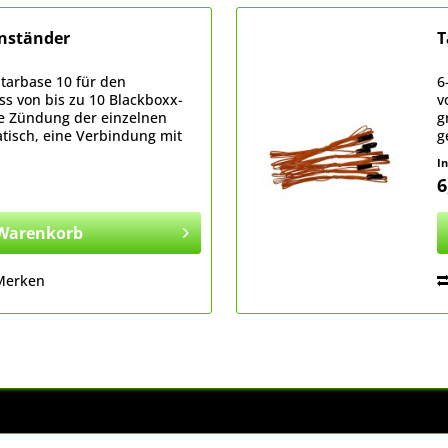
enständer
T
Starbase 10 für den
6
s von bis zu 10 Blackboxx-
v
e Zündung der einzelnen
g
tisch, eine Verbindung mit
g
notwendig. Geeignet für
P
I
S
6
Warenkorb
Merken