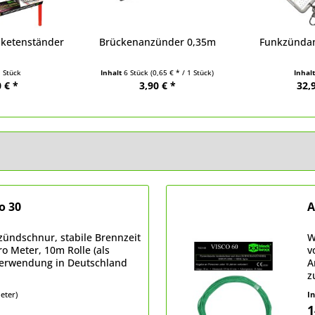
aketenständer
Brückenanzünder 0,35m
Funkzündan
1 Stück
Inhalt
6 Stück
(0,65 € * / 1 Stück)
Inhal
 € *
3,90 € *
32,
o 30
A
ündschnur, stabile Brennzeit
W
o Meter, 10m Rolle (als
v
Verwendung in Deutschland
A
z
Meter)
I
1