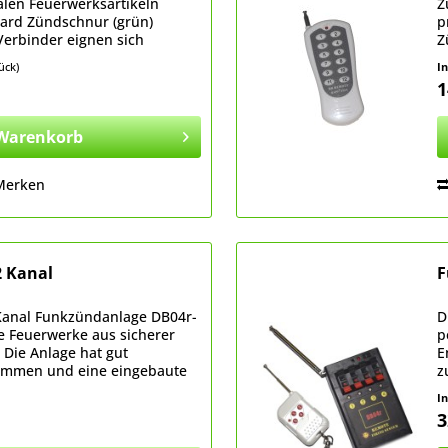
len Feuerwerksartikeln
Z
dard Zündschnur (grün)
p
 Verbinder eignen sich
Z
n Brückenanzünder direkt mit
C
tück)
I
1
Warenkorb
Merken
 Kanal
F
Kanal Funkzündanlage DB04r-
D
ne Feuerwerke aus sicherer
p
 Die Anlage hat gut
E
lemmen und eine eingebaute
z
lüsse korrekt angeklemmt...
P
I
s
3