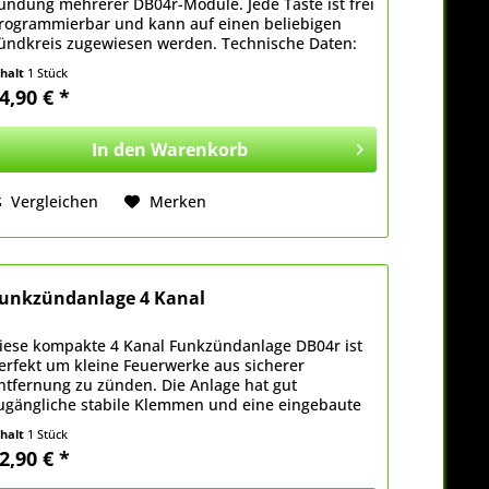
ündung mehrerer DB04r-Module. Jede Taste ist frei
rogrammierbar und kann auf einen beliebigen
ündkreis zugewiesen werden. Technische Daten:
odierte Fernbedienung Reichweite bei freier...
nhalt
1 Stück
4,90 € *
In den
Warenkorb
Vergleichen
Merken
unkzündanlage 4 Kanal
iese kompakte 4 Kanal Funkzündanlage DB04r ist
erfekt um kleine Feuerwerke aus sicherer
ntfernung zu zünden. Die Anlage hat gut
ugängliche stabile Klemmen und eine eingebaute
rüflogik ob die Anschlüsse korrekt angeklemmt
nhalt
1 Stück
ind. Dies...
2,90 € *