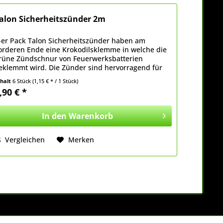
alon Sicherheitszünder 2m
-er Pack Talon Sicherheitszünder haben am
orderen Ende eine Krokodilsklemme in welche die
rüne Zündschnur von Feuerwerksbatterien
eklemmt wird. Die Zünder sind hervorragend für
rivatanwender bei kleinen Feuerwerken z.B. an
nhalt
6 Stück
(1,15 € * / 1 Stück)
ilvester...
,90 € *
In den
Warenkorb
Vergleichen
Merken